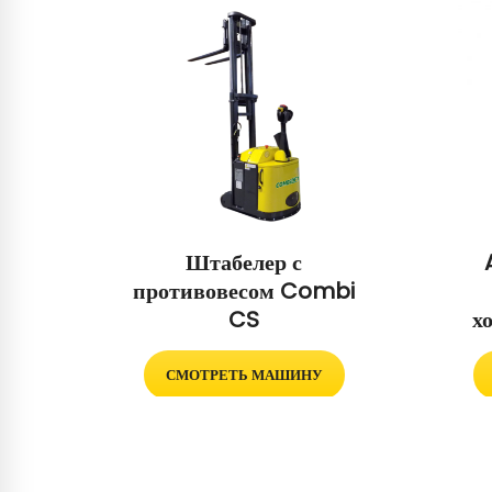
Штабелер с
противовесом Combi
CS
х
СМОТРЕТЬ МАШИНУ