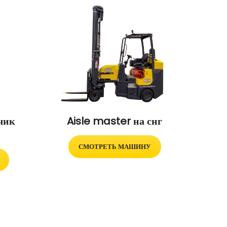
чик
Aisle master на снг
СМОТРЕТЬ МАШИНУ