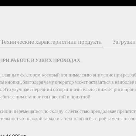
Технические характеристики продукта
Загрузки
РИ РАБОТЕ В УЗКИХ ПРОХОДАХ
ыла главным фактором, который принимался во внимание при ра
ем кнопки, благодаря чему оператор может оставаться в наиболе
ния. Это улучшает передний обзор и значительно снижает риск пр
абота с ним становится простой и приятной.
лий перемещаться по складу, с легкостью преодолевая препятс
тельность от каждой зарядки, а технология быстрой замены позво
до 16 000 кг