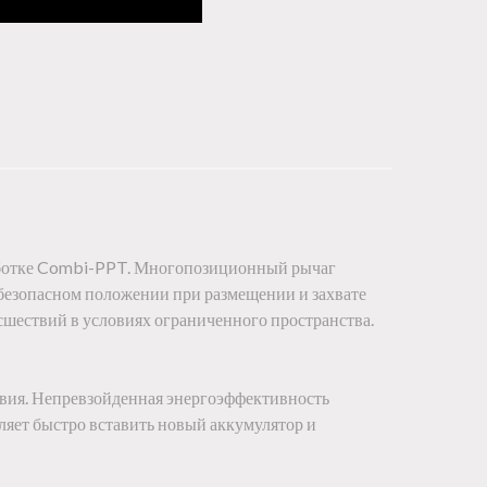
зработке Combi-PPT. Многопозиционный рычаг
е безопасном положении при размещении и захвате
оисшествий в условиях ограниченного пространства.
твия. Непревзойденная энергоэффективность
ляет быстро вставить новый аккумулятор и