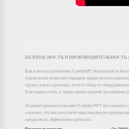
БЕЗОПАСНОСТЬ И ПРОИЗВОДИТЕЛЬНОСТЬ П
Как и во всех решениях Combilift, безопасность б
управления позволяет вращать заднее колесо нажати
груза в узких проходах, то есть сбоку от оборудова
Благодаря этому, а также превосходной эргономике р
Полный привод позволяет Combi-PPT без лишних уси
означает, что вы получаете максимальную производи
продолжать эффективно работать.
Грузоподъемность
От 3000 