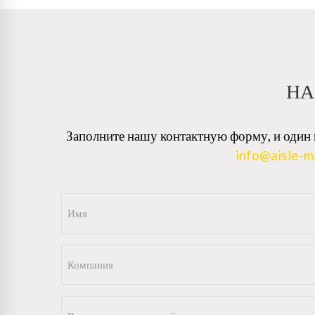
НА
Заполните нашу контактную форму, и один и
info@aisle-m
Имя
(Обязательно)
Компания
(Обязательно)
Ваш