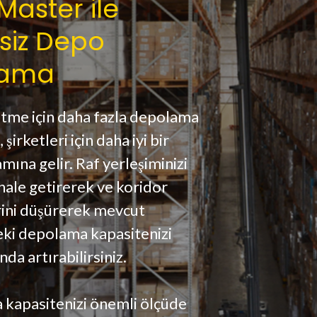
 Master ile
siz Depo
lama
etme için daha fazla depolama
 şirketleri için daha iyi bir
mına gelir. Raf yerleşiminizi
ale getirerek ve koridor
rini düşürerek mevcut
eki depolama kapasitenizi
da artırabilirsiniz.
kapasitenizi önemli ölçüde