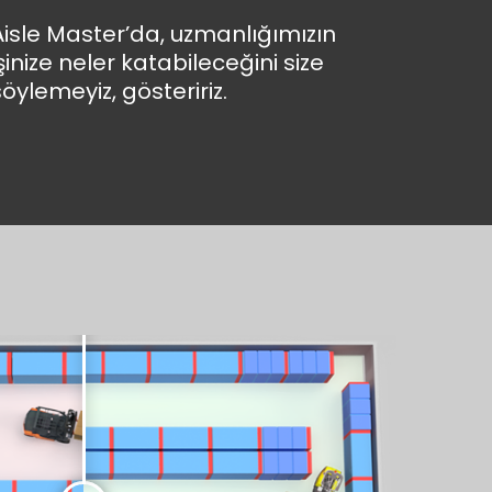
Aisle Master’da, uzmanlığımızın
işinize neler katabileceğini size
söylemeyiz, gösteririz.