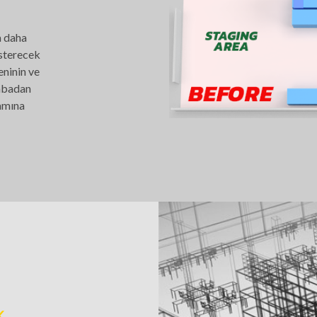
a daha
österecek
eninin ve
rabadan
lamına
K