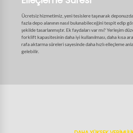
Elleçleme Süresi
Ücretsiz hizmetimiz, yeni tesislere taşınarak deponuzd
fazla depo alanının nasıl bulunabileceğini tespit edip g
şekilde tasarlanmıştır. Ek faydaları var mı? Yerleşim düz
forklift kapasitesinin daha iyi kullanılması, daha kısa a
rafa aktarma süreleri sayesinde daha hızlı elleçleme an
gelebilir.
DAHA YÜKSEK VERİMLİLİ