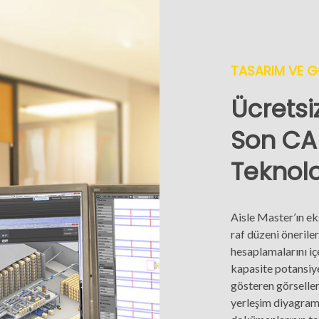
TASARIM VE G
Ücretsiz
Son CA
Teknoloj
Aisle Master’ın ek
raf düzeni önerile
hesaplamalarını içe
kapasite potansiyel
gösteren görseller
yerleşim diyagram