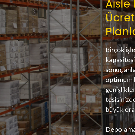
Aisle
Ücret
Plan
Birçok işl
kapasitesi,
sonuç anla
optimum h
genişlikle
tesisinizd
büyük oran
Depolama 