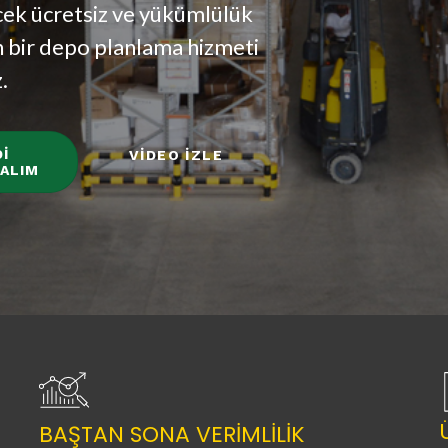
cek ücretsiz ve yükümlülük
 bir depo planlama hizmeti
.
İ
VİDEO İZLE
ALIM
BAŞTAN SONA VERİMLİLİK