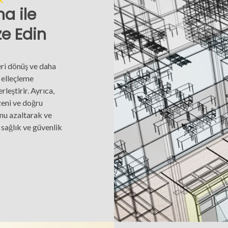
ma ile
ze Edin
eri dönüş ve daha
 elleçleme
leştirir. Ayrıca,
zeni ve doğru
unu azaltarak ve
sağlık ve güvenlik