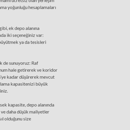
mamı ücretsiz olan yerleşim
lama yoğunluğu hesaplamaları
 gibi, ek depo alanına
da iki seçeneğiniz var:
büyütmek ya da tesisleri
k de sunuyoruz: Raf
mum hale getirerek ve koridor
 m’ye kadar düşürerek mevcut
olama kapasitenizi büyük
iniz.
ksek kapasite, depo alanında
 ve daha düşük maliyetler
sıl olduğunu size