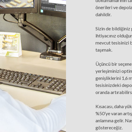
dokümanlarının ta
önerileri ve depo
dahildir.
Sizin de bildiğiniz
ihtiyacınız olduğun
mevcut tesisinizi 
taşımak.
Üçüncü bir seçene
yerleşiminizi opti
genişliklerini 1,6
tesisinizdeki dep
oranda artırabilirs
Kısacası, daha yü
%50’ye varan artış
anlamına gelir. Na
göstereceğiz.