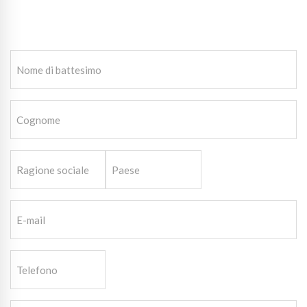
Nome
di
battesimo
Cognome
(Obbligatorio)
(Obbligatorio)
Ragione
Paese
sociale
(Obbligatorio)
E-
mail
(Obbligatorio)
Telefono