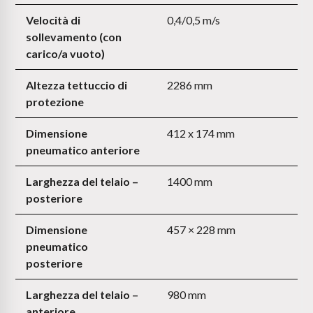
Velocità di
0,4/0,5 m/s
sollevamento (con
carico/a vuoto)
Altezza tettuccio di
2286 mm
protezione
Dimensione
412 x 174 mm
pneumatico anteriore
Larghezza del telaio –
1400 mm
posteriore
Dimensione
457 × 228 mm
pneumatico
posteriore
Larghezza del telaio –
980 mm
anteriore