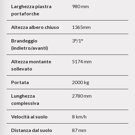
Larghezza piastra
980 mm
portaforche
Altezza albero chiuso
1365mm
Brandeggio
3°/1°
(indietro/avanti)
Altezza montante
5174 mm
sollevato
Portata
2000 kg
Lunghezza
2780 mm
complessiva
Velocità al suolo
8 km/h
Distanza dal suolo
87 mm