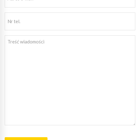
e-
mail
Nr
(wymagane)
tel.
Treść
wiadomości
CAPTCHA