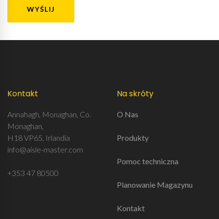
Kontakt
Na skróty
Annahagh, Monaghan, Co.
O Nas
Monaghan,
H18 VP65, Irlandia
Produkty
info@aisle-master.com
Pomoc techniczna
+353 47 80500
Planowanie Magazynu
Kontakt