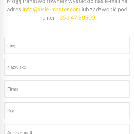
Mogą Państwo również wysłać do nas e-mail na
adres
info@aisle-master.com
lub zadzwonić pod
numer
+353 47 80500
Imię
(wymagane)
Nazwisko
(wymagane)
Firma
(wymagane)
Kraj
Adres