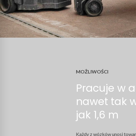
MOŻLIWOŚCI
Pracuje w a
nawet tak 
jak 1,6 m
Każdy z wózków unosi towar