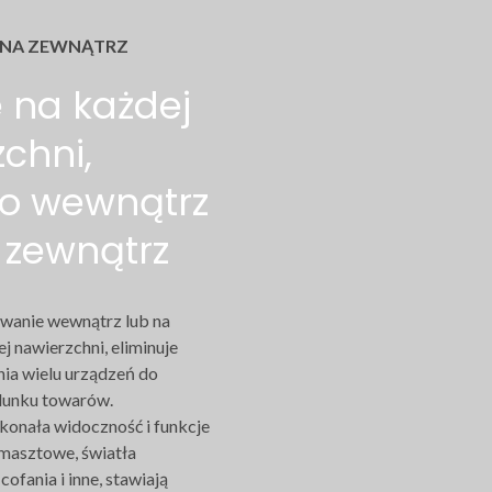
 NA ZEWNĄTRZ
 na każdej
chni,
o wewnątrz
a zewnątrz
wanie wewnątrz lub na
j nawierzchni, eliminuje
ia wielu urządzeń do
adunku towarów.
konała widoczność i funkcje
 masztowe, światła
ofania i inne, stawiają