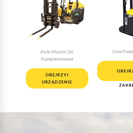
Linia Pede
Aisle Master Do
Kompletowania
OBEJR
OBEJRZYJ
URZĄDZENIE
ZAKR