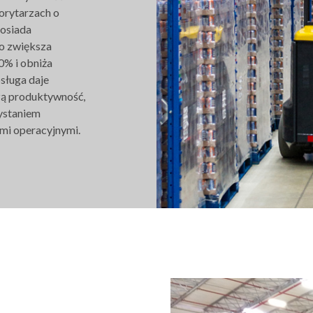
orytarzach o
posiada
co zwiększa
% i obniża
sługa daje
zą produktywność,
ystaniem
ami operacyjnymi.