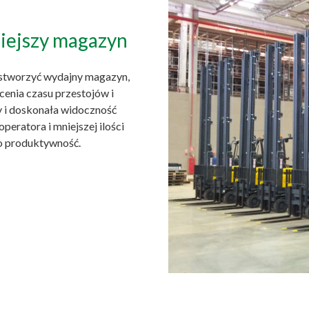
niejszy magazyn
stworzyć wydajny magazyn,
cenia czasu przestojów i
 i doskonała widoczność
eratora i mniejszej ilości
go produktywność.