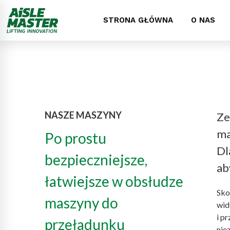
STRONA GŁÓWNA
O NAS
NASZE MASZYNY
Ze
ma
Po prostu
Dl
bezpieczniejsze,
ab
łatwiejsze w obsłudze
Sko
maszyny do
wid
i p
przeładunku
nie