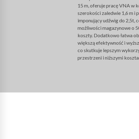
15 m, oferuje pracę VNA w k
szerokości zaledwie 1,6 m i 
imponujący udźwig do 2,5t, 
możliwości magazynowe o 50
koszty. Dodatkowo łatwa ob
większą efektywność i wyżs
co skutkuje lepszym wykorz
przestrzeni i niższymi koszt