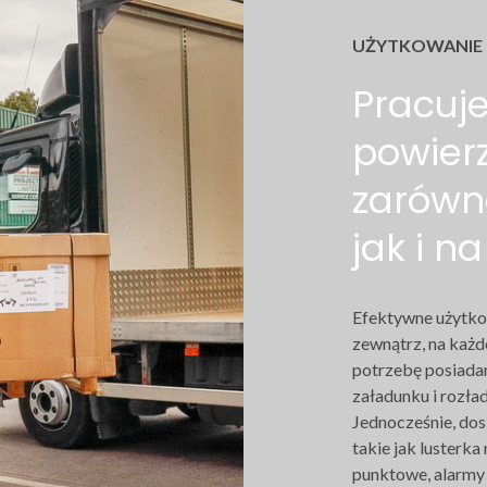
UŻYTKOWANIE
Pracuje
powierz
zarówn
jak i n
Efektywne użytko
zewnątrz, na każde
potrzebę posiadan
załadunku i rozł
Jednocześnie, dos
takie jak lusterka
punktowe, alarmy c