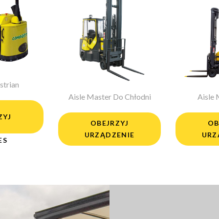
strian
Aisle Master Do Chłodni
Aisle
ZYJ
OBEJRZYJ
OB
URZĄDZENIE
URZ
ES