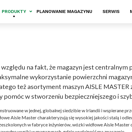
PRODUKTY
PLANOWANIE MAGAZYNU
SERWIS
 względu na fakt, że magazyn jest centralnym
ksymalne wykorzystanie powierzchni magazyno
atego też asortyment maszyn AISLE MASTER zo
y pomóc w stworzeniu bezpieczniejszego i szyb
nstruowane w jednej, globalnej siedzibie w Irlandii i wspierane p
łowe Aisle Master charakteryzują się wysokiej jakości stalą i od
rzeszkolonych w fabryce inżynierów, wózki widłowe Aisle Master c
zawodne wyniki w magazynach, gdzie wydajność ma znaczenie.