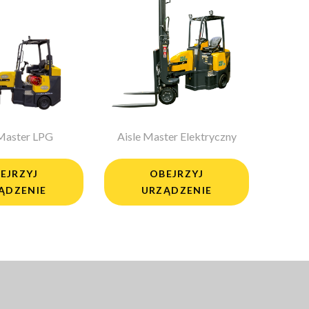
 Master LPG
Aisle Master Elektryczny
EJRZYJ
OBEJRZYJ
ĄDZENIE
URZĄDZENIE