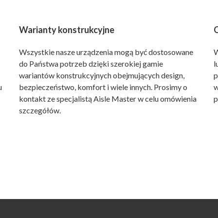
Warianty konstrukcyjne
O
Wszystkie nasze urządzenia mogą być dostosowane
W
do Państwa potrzeb dzięki szerokiej gamie
l
wariantów konstrukcyjnych obejmujących design,
p
u
bezpieczeństwo, komfort i wiele innych. Prosimy o
w
kontakt ze specjalistą Aisle Master w celu omówienia
p
szczegółów.