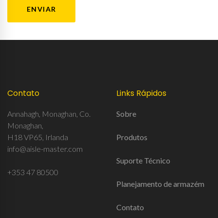
Contato
Links Rápidos
Annahagh, Monaghan, Co.
Sobre
Monaghan,
H18 VP65, Irlanda
Produtos
info@aisle-master.com
Suporte Técnico
+353 47 80500
Planejamento de armazém
Contato