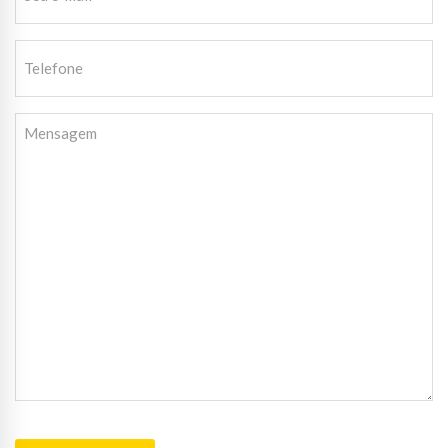
e-
mail
Telefone
(Requirido)
Mensagem
CAPTCHA