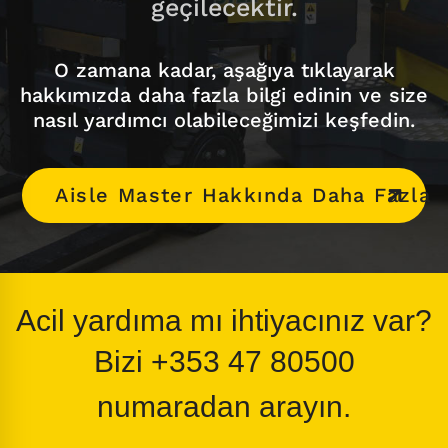
geçilecektir.
O zamana kadar, aşağıya tıklayarak
hakkımızda daha fazla bilgi edinin ve size
nasıl yardımcı olabileceğimizi keşfedin.
Aisle Master Hakkında Daha Fazla
Acil yardıma mı ihtiyacınız var?
Bizi
+353 47 80500
numaradan arayın.